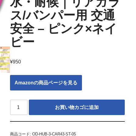
水・耐候｜リアガラ
ス/バンパー用 交通
安全 – ピンク×ネイ
ビー
¥
950
Amazonの商品ページを見る
お買い物カゴに追加
商品コード:
OD-HUB-3-CAR43-ST-05