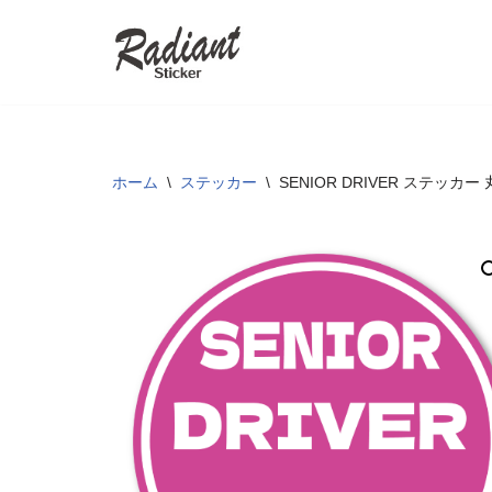
コ
ン
テ
ン
ツ
ホーム
\
ステッカー
\
SENIOR DRIVER ステッ
へ
ス
キ
ッ
プ