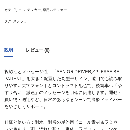
カテゴリー:
ステッカー
,
車用ステッカー
タグ:
ステッカー
説明
レビュー (0)
視認性とメッセージ性：「SENIOR DRIVER／PLEASE BE
PATIENT」を大きく配置した丸型デザイン。遠目でも読み取
りやすい太字フォントとコントラスト配色で、後続車へ「ゆ
ずり合い・減速」のメッセージを明確に伝達します。通勤・
買い物・送迎など、日常のあらゆるシーンで高齢ドライバー
をやさしくサポート。
仕様と使い方：耐水・耐候の屋外用ビニール素材＆ラミネー
トで色あせ・雨・汚れに強く、車体・ラゲッジ・スーツケー