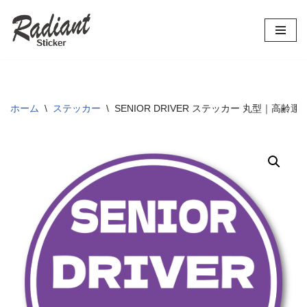
コ
ン
テ
ン
ツ
ホーム
\
ステッカー
\
SENIOR DRIVER ステッカー 丸型｜高齢
へ
ス
キ
ッ
プ