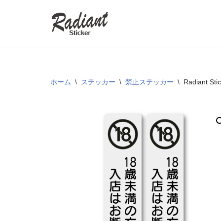
コ
ン
テ
ン
ツ
ホーム
\
ステッカー
\
禁止ステッカー
\
Radian
へ
ス
キ
ッ
プ