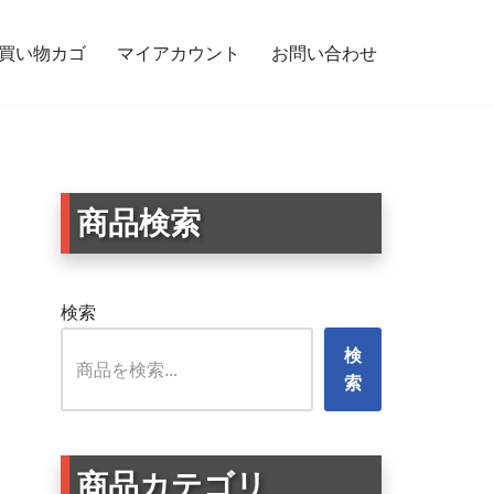
買い物カゴ
マイアカウント
お問い合わせ
デザイン 防水・耐候 屋外対応 サインシール 18未満禁止2枚セット
商品検索
検索
検
索
商品カテゴリ