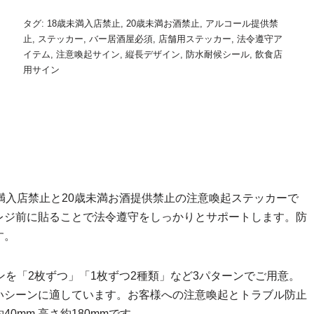
タグ:
18歳未満入店禁止
,
20歳未満お酒禁止
,
アルコール提供禁
止
,
ステッカー
,
バー居酒屋必須
,
店舗用ステッカー
,
法令遵守ア
イテム
,
注意喚起サイン
,
縦長デザイン
,
防水耐候シール
,
飲食店
用サイン
満入店禁止と20歳未満お酒提供禁止の注意喚起ステッカーで
レジ前に貼ることで法令遵守をしっかりとサポートします。防
す。
ンを「2枚ずつ」「1枚ずつ2種類」など3パターンでご用意。
いシーンに適しています。お客様への注意喚起とトラブル防止
0mm 高さ約180mmです。