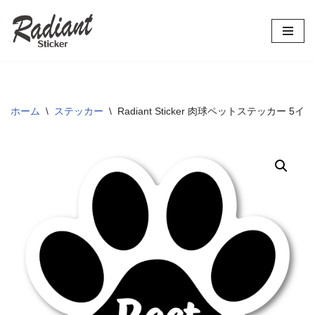
コ
ン
テ
ン
ツ
ホーム
\
ステッカー
\
Radiant Sticker 肉球ペットステッカー
へ
ス
キ
ッ
プ