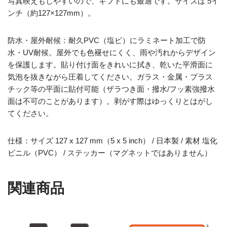
写真映えもしやすいので、ギフトにも最適です。サイズは 5イ
ンチ（約127×127mm）。
防水・屋外耐候：耐久PVC（塩ビ）にラミネート加工で防
水・UV耐候。屋外でも色褪せにくく、雨や汚れからデザイン
を保護します。貼り付け面をきれいに拭き、乾いた平滑面に
気泡を抜きながら圧着してください。ガラス・金属・プラス
チック等の平面に貼付可能（ザラつき面・撥水/フッ素強撥水
面は不可のことがあります）。剥がす際はゆっくりとはがし
てください。
仕様：サイズ 127 x 127 mm（5 x 5 inch） / 日本製 / 素材 塩化
ビニル（PVC） / ステッカー（マグネットではありません）
関連商品