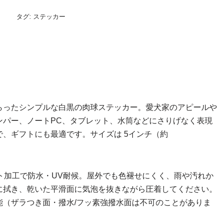
タグ:
ステッカー
らったシンプルな白黒の肉球ステッカー。愛犬家のアピールや
ンパー、ノートPC、タブレット、水筒などにさりげなく表現
、ギフトにも最適です。サイズは 5インチ（約
ト加工で防水・UV耐候。屋外でも色褪せにくく、雨や汚れか
に拭き、乾いた平滑面に気泡を抜きながら圧着してください。
能（ザラつき面・撥水/フッ素強撥水面は不可のことがありま
。