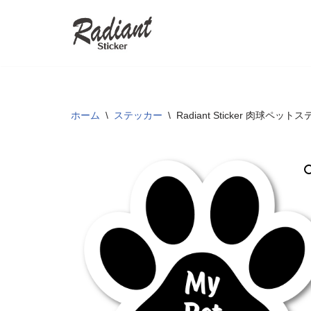
コ
ン
テ
ン
ツ
ホーム
\
ステッカー
\
Radiant Sticker 肉球
へ
ス
キ
ッ
プ