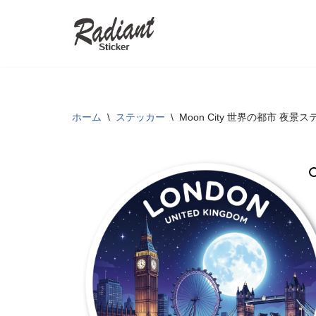
コ
ン
テ
ン
ツ
ホーム
\
ステッカー
\
Moon City 世界の都市 
へ
ス
キ
ッ
プ