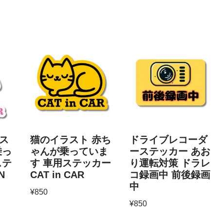
ス
猫のイラスト 赤ち
ドライブレコーダ
乗っ
ゃんが乗っていま
ーステッカー あお
ステ
す 車用ステッカー
り運転対策 ドラレ
N
CAT in CAR
コ録画中 前後録画
中
¥
850
¥
850