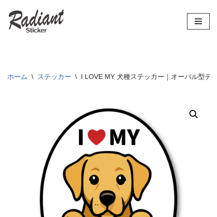
コ
ン
テ
ン
ツ
ホーム
\
ステッカー
\
I LOVE MY 犬種ステッカー｜オーバル
へ
ス
キ
ッ
プ