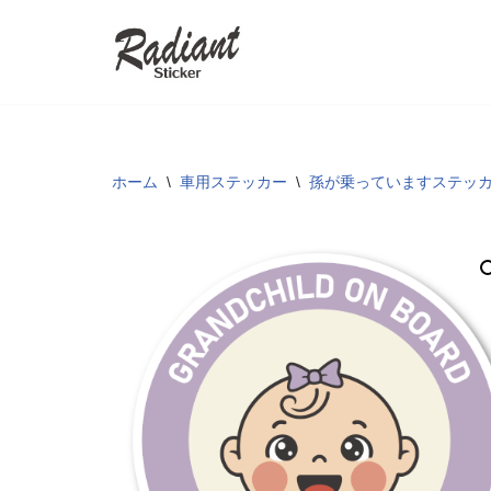
コ
ン
テ
ン
ツ
ホーム
\
車用ステッカー
\
孫が乗っていますステッ
へ
ス
キ
ッ
プ