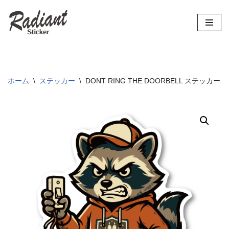
コ
ン
テ
ン
ツ
ホーム
\
ステッカー
\
DONT RING THE DOORBELL ステ
へ
ス
キ
ッ
プ