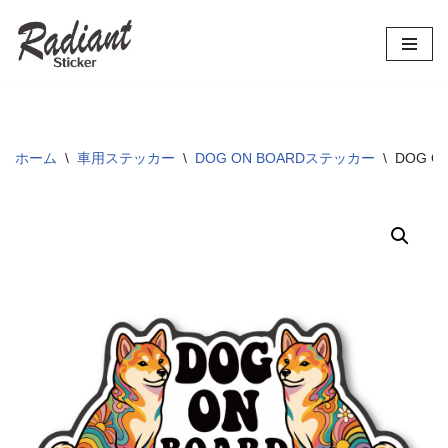
コ
ン
テ
ン
ツ
ホーム
\
車用ステッカー
\
DOG ON BOARDステッカー
\
DOG 
へ
ス
キ
ッ
プ