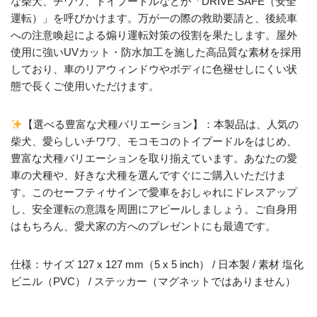
な柴犬、チワワ、トイプードルなどが「DRIVE SAFE（安全
運転）」を呼びかけます。万が一の際の救助要請と、後続車
への注意喚起による煽り運転対策の役割を果たします。屋外
使用に強いUVカット・防水加工を施した高品質な素材を採用
しており、車のリアウィンドウやボディに色褪せしにくい状
態で長くご使用いただけます。
【選べる豊富な犬種バリエーション】：本製品は、人気の
柴犬、愛らしいチワワ、モコモコのトイプードルをはじめ、
豊富な犬種バリエーションを取り揃えています。あなたの愛
車の犬種や、好きな犬種を選んですぐにご購入いただけま
す。このセーフティサインで愛車をおしゃれにドレスアップ
し、安全運転の意識を周囲にアピールしましょう。ご自身用
はもちろん、愛犬家の方へのプレゼントにも最適です。
仕様：サイズ 127 x 127 mm（5 x 5 inch） / 日本製 / 素材 塩化
ビニル（PVC） / ステッカー（マグネットではありません）