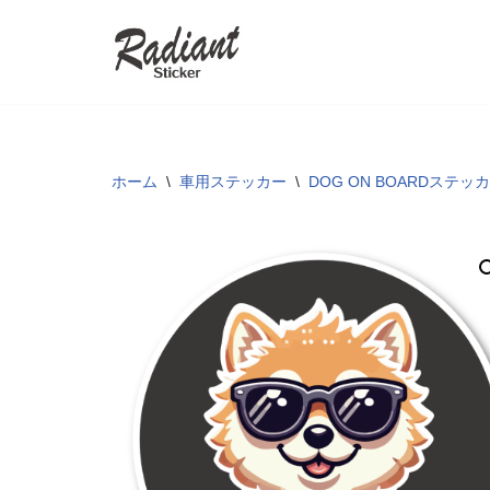
コ
ン
テ
ン
ツ
ホーム
\
車用ステッカー
\
DOG ON BOARDステッ
へ
ス
キ
ッ
プ