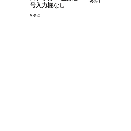
¥
850
号入力欄なし
¥
850