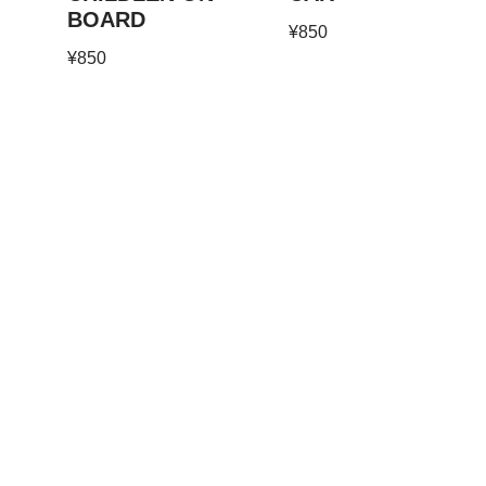
BOARD
¥
850
¥
850