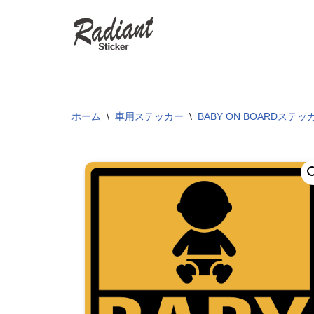
コ
ン
テ
ン
ツ
ホーム
\
車用ステッカー
\
BABY ON BOARDステッ
へ
ス
キ
ッ
プ