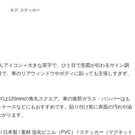
タグ:
ステッカー
赤ちゃんアイコン＋大きな英字で、ひと目で意図が伝わるサイン調
目で、車のリアウィンドウやボディに貼っても主張しすぎず、
ズは120mmの角丸スクエア。車の後部ガラス・バンパーはも
トケースなどにもおすすめです。貼り付け前に表面の汚れや油
上がります。
inch） / 日本製 / 素材 塩化ビニル（PVC） / ステッカー（マグネット