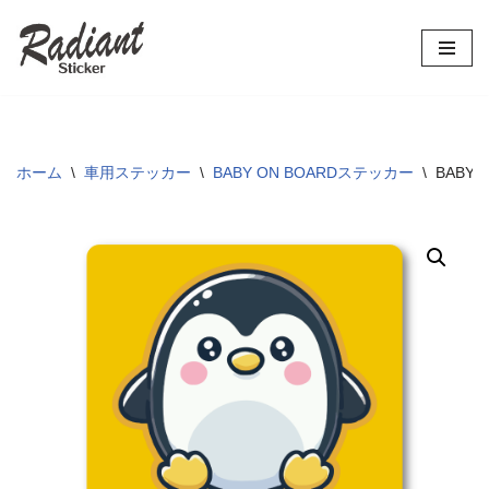
コ
ン
テ
ン
ツ
ホーム
\
車用ステッカー
\
BABY ON BOARDステッカー
\
BAB
へ
ス
キ
ッ
プ