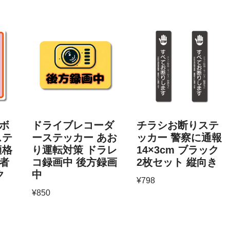
ボ
ドライブレコーダ
チラシお断りステ
ステ
ーステッカー あお
ッカー 警察に通報
適格
り運転対策 ドラレ
14×3cm ブラック
者
コ録画中 後方録画
2枚セット 縦向き
ク
中
¥
798
¥
850