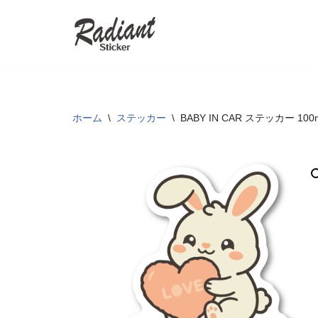
コ
ン
テ
ン
ツ
ホーム
\
ステッカー
\
BABY IN CAR ステッカー
へ
ス
キ
ッ
プ