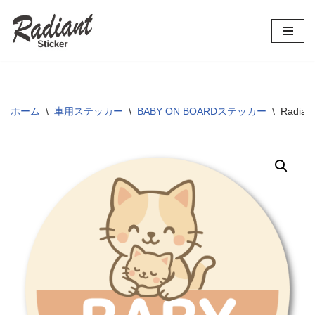
コ
ン
テ
ン
ツ
ホーム
\
車用ステッカー
\
BABY ON BOARDステッカー
\
Radi
へ
ス
キ
ッ
プ