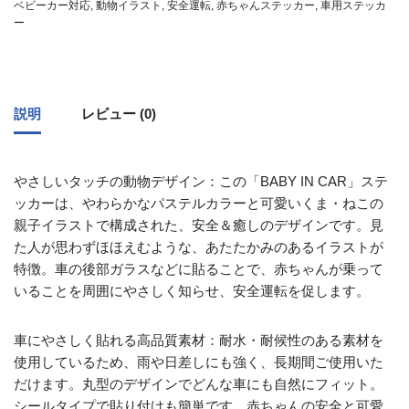
ベビーカー対応
,
動物イラスト
,
安全運転
,
赤ちゃんステッカー
,
車用ステッカ
ー
説明
レビュー (0)
やさしいタッチの動物デザイン：この「BABY IN CAR」ステ
ッカーは、やわらかなパステルカラーと可愛いくま・ねこの
親子イラストで構成された、安全＆癒しのデザインです。見
た人が思わずほほえむような、あたたかみのあるイラストが
特徴。車の後部ガラスなどに貼ることで、赤ちゃんが乗って
いることを周囲にやさしく知らせ、安全運転を促します。
車にやさしく貼れる高品質素材：耐水・耐候性のある素材を
使用しているため、雨や日差しにも強く、長期間ご使用いた
だけます。丸型のデザインでどんな車にも自然にフィット。
シールタイプで貼り付けも簡単です。赤ちゃんの安全と可愛