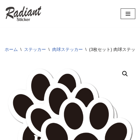
コ
ン
テ
ン
ツ
ホーム
\
ステッカー
\
肉球ステッカー
\
(3枚セット) 肉球ステッカー
へ
ス
キ
ッ
プ