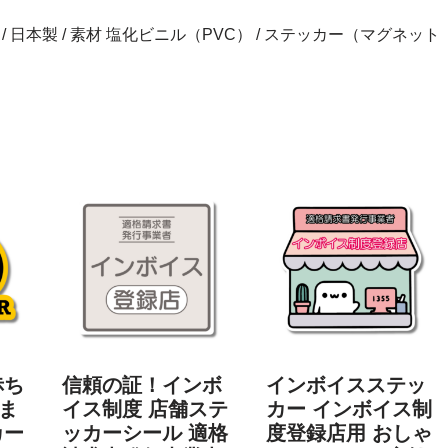
inch） / 日本製 / 素材 塩化ビニル（PVC） / ステッカー（マグネット
赤ち
信頼の証！インボ
インボイスステッ
ま
イス制度 店舗ステ
カー インボイス制
カー
ッカーシール 適格
度登録店用 おしゃ