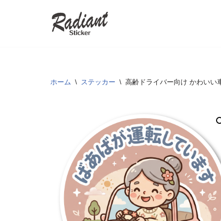
コ
ン
テ
ン
ツ
ホーム
\
ステッカー
\
高齢ドライバー向け かわいい車
へ
ス
キ
ッ
プ