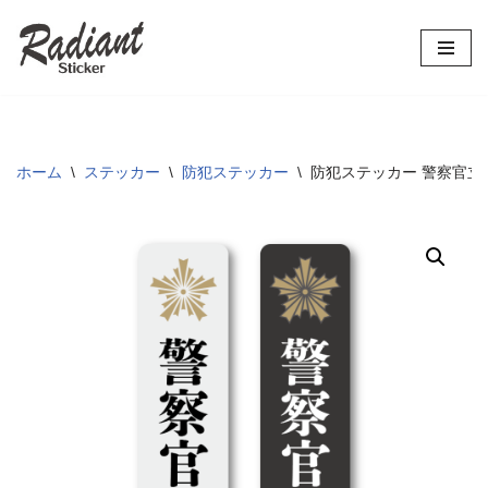
コ
ン
テ
ン
ツ
ホーム
\
ステッカー
\
防犯ステッカー
\
防犯ステッカー 警察官立寄所
へ
ス
キ
ッ
プ