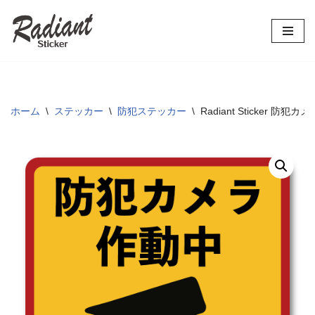
コ
ン
テ
ン
ツ
ホーム
\
ステッカー
\
防犯ステッカー
\
Radiant Sticker 
へ
ス
キ
ッ
プ