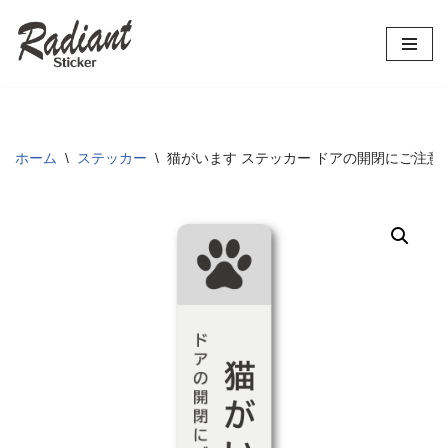
コ
ン
テ
ン
ツ
ホーム
\
ステッカー
\
猫がいます ステッカー ドアの開閉にご注意
へ
ス
キ
ッ
プ