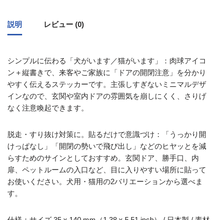
説明
レビュー (0)
シンプルに伝わる「犬がいます／猫がいます」：肉球アイコ
ン＋縦書きで、来客やご家族に「ドアの開閉注意」を分かり
やすく伝えるステッカーです。主張しすぎないミニマルデザ
インなので、玄関や室内ドアの雰囲気を崩しにくく、さりげ
なく注意喚起できます。
脱走・すり抜け対策に。貼るだけで意識づけ：「うっかり開
けっぱなし」「開閉の勢いで飛び出し」などのヒヤッとを減
らすためのサインとしておすすめ。玄関ドア、勝手口、内
扉、ペットルームの入口など、目に入りやすい場所に貼って
お使いください。犬用・猫用の2バリエーションから選べま
す。
仕様：サイズ 35 x 140 mm（1.38 x 5.51 inch） / 日本製 / 素材