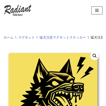
コ
ン
テ
ン
ツ
ホーム
\
マグネット
\
猛犬注意マグネットステッカー
\
猛犬注意 
へ
ス
キ
ッ
プ