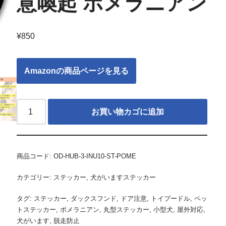
意喚起 ポメラニアン
¥
850
Amazonの商品ページを見る
お買い物カゴに追加
商品コード:
OD-HUB-3-INU10-ST-POME
カテゴリー:
ステッカー
,
犬がいますステッカー
タグ:
ステッカー
,
ダックスフンド
,
ドア注意
,
トイプードル
,
ペッ
トステッカー
,
ポメラニアン
,
丸型ステッカー
,
小型犬
,
屋外対応
,
犬がいます
,
脱走防止