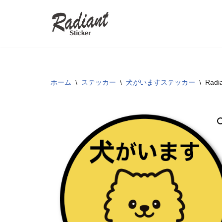
コ
ン
テ
ン
ツ
ホーム
\
ステッカー
\
犬がいますステッカー
\
Rad
へ
ス
キ
ッ
プ