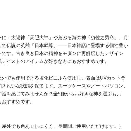
ーに：太陽神「天照大神」や荒ぶる海の神「須佐之男命」、月
して伝説の英雄「日本武尊」——日本神話に登場する個性豊か
ーです。古き良き日本の精神をモダンに再解釈したデザイン
風テイストのアイテムが好きな方にもおすすめです。
屋外でも使用できる塩化ビニルを使用し、表面はUVカットラ
間きれいな状態を保てます。スーツケースやノートパソコン、
加護を感じてみませんか？全5種からお好きな神を選ぶもよ
もおすすめです。
。屋外でも色あせしにくく、長期間ご使用いただけます。）