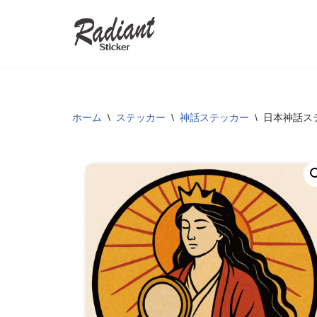
コ
ン
テ
ン
ツ
ホーム
\
ステッカー
\
神話ステッカー
\
日本神話ステ
へ
ス
キ
ッ
プ