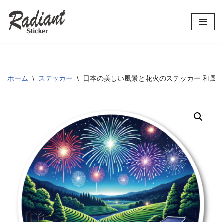
コ
ン
テ
ン
ツ
ホーム
\
ステッカー
\
日本の美しい風景と花火のステッカー 和風デ
へ
ス
キ
ッ
プ