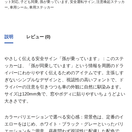
ット対応
,
子ども同乗
,
孫が乗っています
,
安全運転サイン
,
注意喚起ステッカ
ー
,
車用シール
,
車用ステッカー
説明
レビュー (0)
やさしく伝える安全サイン「孫が乗っています」：このステ
ッカーは、「孫が同乗しています」という情報を周囲のドラ
イバーにわかりやすく伝えるためのアイテムです。主張しす
ぎないシンプルなデザインと、視認性の高いフォントで、ド
ライバーの注意を引きつつも車の外観に自然に馴染みます。
サイズは120mm角で、窓やボディに貼りやすいちょうどよい
大きさです。
カラーバリエーションで選べる安心感：背景色は、定番のイ
エローをはじめ、ホワイト・ブラック・グレーといったバリ
エーションをご用意。昼夜問わず視認性に配慮した配色で、