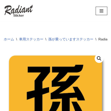
コ
ン
テ
ン
ツ
ホーム
\
車用ステッカー
\
孫が乗っていますステッカー
\
Radi
へ
ス
キ
ッ
プ