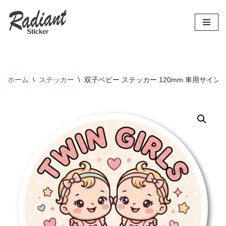
コ
ン
テ
ン
ツ
ホーム
\
ステッカー
\
双子ベビー ステッカー 120mm 車用サイ
へ
ス
キ
ッ
プ