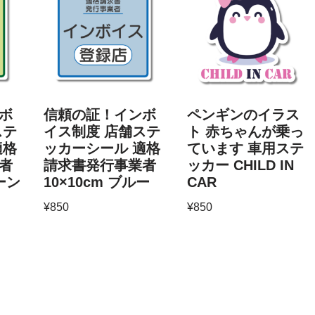
ボ
信頼の証！インボ
ペンギンのイラス
ステ
イス制度 店舗ステ
ト 赤ちゃんが乗っ
適格
ッカーシール 適格
ています 車用ステ
者
請求書発行事業者
ッカー CHILD IN
リーン
10×10cm ブルー
CAR
¥
850
¥
850