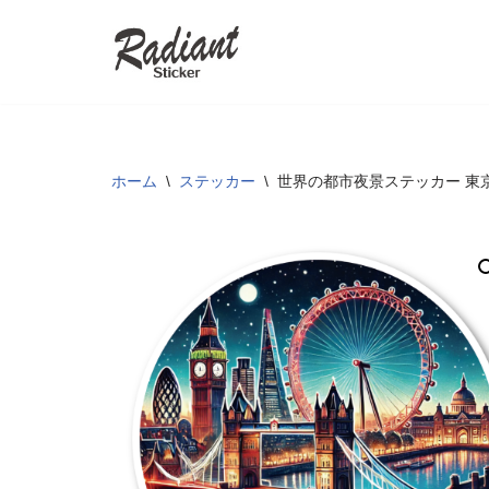
コ
ン
テ
ン
ツ
ホーム
\
ステッカー
\
世界の都市夜景ステッカー 東
へ
ス
キ
ッ
プ