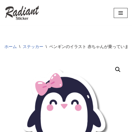
コ
ン
テ
ン
ツ
ホーム
\
ステッカー
\
ペンギンのイラスト 赤ちゃんが乗っています 車用
へ
ス
キ
ッ
プ