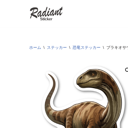
コ
ン
テ
ン
ツ
ホーム
\
ステッカー
\
恐竜ステッカー
\
ブラキオサウ
へ
ス
キ
ッ
プ