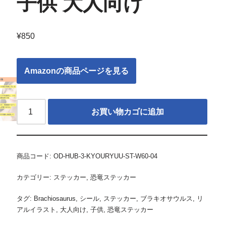
子供 大人向け
¥
850
Amazonの商品ページを見る
お買い物カゴに追加
商品コード:
OD-HUB-3-KYOURYUU-ST-W60-04
カテゴリー:
ステッカー
,
恐竜ステッカー
タグ:
Brachiosaurus
,
シール
,
ステッカー
,
ブラキオサウルス
,
リ
アルイラスト
,
大人向け
,
子供
,
恐竜ステッカー