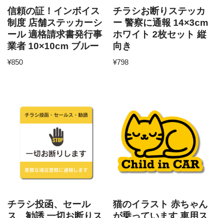
信頼の証！インボイス
チラシお断りステッカ
制度 店舗ステッカーシ
ー 警察に通報 14×3cm
ール 適格請求書発行事
ホワイト 2枚セット 縦
業者 10×10cm ブルー
向き
¥
850
¥
798
チラシ投函、セール
猫のイラスト 赤ちゃん
ス、勧誘 一切お断りス
が乗っています 車用ス