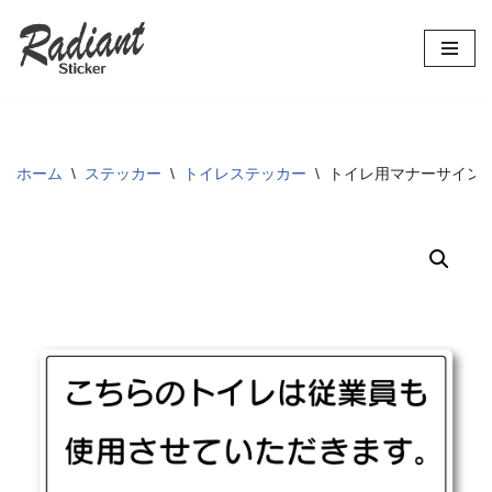
コ
ン
テ
ン
ツ
ホーム
\
ステッカー
\
トイレステッカー
\
トイレ用マナーサインス
へ
ス
キ
ッ
プ