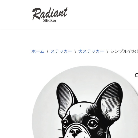
コ
ン
テ
ン
ツ
ホーム
\
ステッカー
\
犬ステッカー
\
シンプルでお
へ
ス
キ
ッ
プ