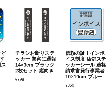
子ど
チラシお断りステ
信頼の証！インボ
す
ッカー 警察に通報
イス制度 店舗ステ
用ス
14×3cm ブラック
ッカーシール 適格
2枚セット 縦向き
請求書発行事業者
10×10cm ブルー
¥
798
¥
850