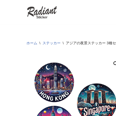
コ
ン
テ
ン
ツ
ホーム
\
ステッカー
\
アジアの夜景ステッカー 3種セ
へ
ス
キ
ッ
プ