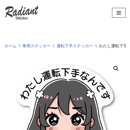
コ
ン
テ
ン
ツ
ホーム
\
車用ステッカー
\
運転下手ステッカー
\
わたし運転下手な
へ
ス
キ
ッ
プ