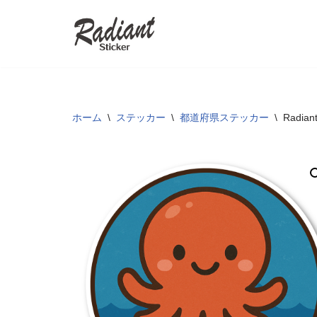
コ
ン
テ
ン
ツ
ホーム
\
ステッカー
\
都道府県ステッカー
\
Radi
へ
ス
キ
ッ
プ