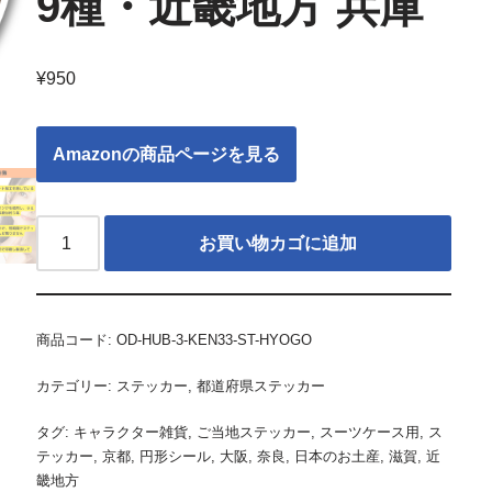
9種・近畿地方 兵庫
¥
950
Amazonの商品ページを見る
お買い物カゴに追加
商品コード:
OD-HUB-3-KEN33-ST-HYOGO
カテゴリー:
ステッカー
,
都道府県ステッカー
タグ:
キャラクター雑貨
,
ご当地ステッカー
,
スーツケース用
,
ス
テッカー
,
京都
,
円形シール
,
大阪
,
奈良
,
日本のお土産
,
滋賀
,
近
畿地方