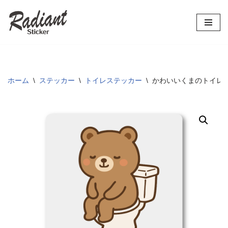
コ
ン
テ
ン
ツ
ホーム
\
ステッカー
\
トイレステッカー
\
かわいいくまのトイレマ
へ
ス
キ
ッ
プ