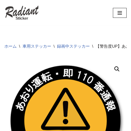
コ
ン
テ
ン
ツ
ホーム
\
車用ステッカー
\
録画中ステッカー
\
【警告度UP】あおり運
へ
ス
キ
ッ
プ