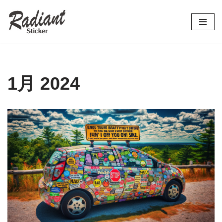
コ
ン
テ
ン
ツ
1月 2024
へ
ス
キ
ッ
プ