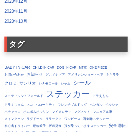
2023年12月
2023年11月
2023年10月
タグ
BABY IN CAR
CHILD IN CAR
DOG IN CAR
MT車
ONE PIECE
お知らせ
お問い合わせ
どこでもドア
アメリカンショートヘア
キキララ
シール
クロミ
サンリオ
シナモロール
シャム
ステッカー
スコティッシュフォールド
ドラえもん
ドラミちゃん
ネコ
ハローキティ
フレンチブルドッグ
ベンガル
ペルシャ
ポチャッコ
ポムポムポウリン
マイメロディ
マグネット
マニュアル車
メインクーン
ラグドール
リラックマ
ワンピース
再剝離ステッカー
安全運転
初心者ドライバー
動物親子
坂道発進
孫が乗っていますステッカー