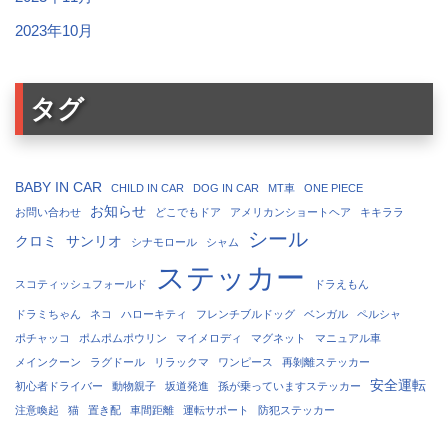
2023年10月
タグ
BABY IN CAR
CHILD IN CAR
DOG IN CAR
MT車
ONE PIECE
お知らせ
お問い合わせ
どこでもドア
アメリカンショートヘア
キキララ
シール
クロミ
サンリオ
シナモロール
シャム
ステッカー
スコティッシュフォールド
ドラえもん
ドラミちゃん
ネコ
ハローキティ
フレンチブルドッグ
ベンガル
ペルシャ
ポチャッコ
ポムポムポウリン
マイメロディ
マグネット
マニュアル車
メインクーン
ラグドール
リラックマ
ワンピース
再剝離ステッカー
安全運転
初心者ドライバー
動物親子
坂道発進
孫が乗っていますステッカー
注意喚起
猫
置き配
車間距離
運転サポート
防犯ステッカー