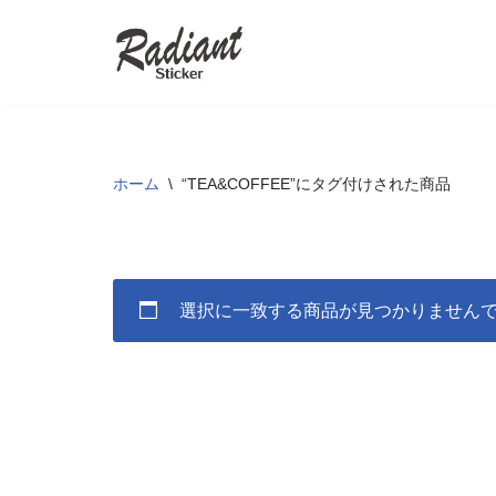
コ
ン
テ
ン
ツ
ホーム
\
“TEA&COFFEE”にタグ付けされた商品
へ
ス
キ
ッ
選択に一致する商品が見つかりません
プ