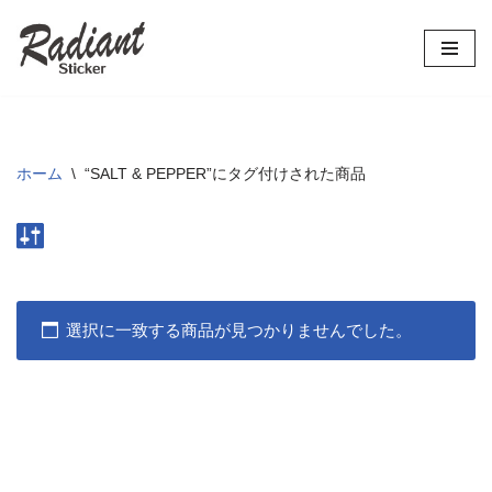
コ
ン
テ
ン
ツ
ホーム
\
“SALT & PEPPER”にタグ付けされた商品
へ
ス
キ
ッ
プ
選択に一致する商品が見つかりませんでした。