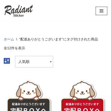
コ
ン
テ
ン
ツ
ホーム
\
“配達ありがとうございます”にタグ付けされた商品
へ
全12件を表示
ス
キ
ッ
プ