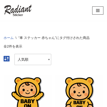
コ
ン
テ
ン
ツ
ホーム
\
“車 ステッカー 赤ちゃん”にタグ付けされた商品
へ
全2件を表示
ス
キ
ッ
プ