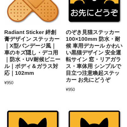
Radiant Sticker 絆創
のぞき見猫ステッカー
膏デザイン ステッカー
100×100mm 防水・耐
｜X型バンデージ風｜
候 車用デカール かわい
車のキズ隠し・デコ用
い黒猫デザイン 安全運
｜防水・UV耐候ビニー
転サイン 窓・リアガラ
ル｜ボディ＆ガラス対
ス・車体用 シンプルで
応｜102mm
目立つ注意喚起ステッ
カー お先にどうぞ
¥
950
¥
950