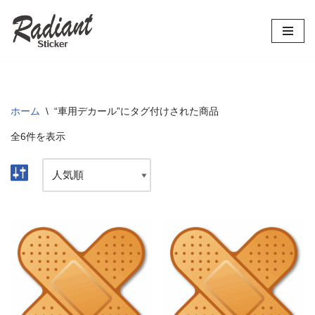
コ
ン
テ
ン
ツ
ホーム
\
“車用デカール”にタグ付けされた商品
へ
全6件を表示
ス
キ
ッ
プ