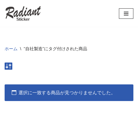
コ
ン
テ
ン
ツ
ホーム
\
“自社製造”にタグ付けされた商品
へ
ス
キ
ッ
プ
選択に一致する商品が見つかりませんでした。