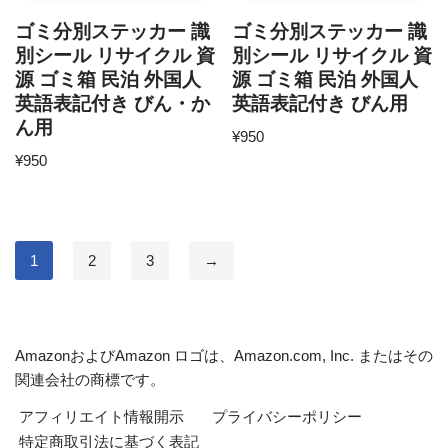
ゴミ分別ステッカー 識
ゴミ分別ステッカー 識
別シール リサイクル 資
別シール リサイクル 資
源 ゴミ箱 民泊 外国人
源 ゴミ箱 民泊 外国人
英語表記付き びん・か
英語表記付き びん用
ん用
¥
950
¥
950
1
2
3
→
AmazonおよびAmazon ロゴは、Amazon.com, Inc. またはその
関連会社の商標です。
アフィリエイト情報開示
プライバシーポリシー
特定商取引法に基づく表記