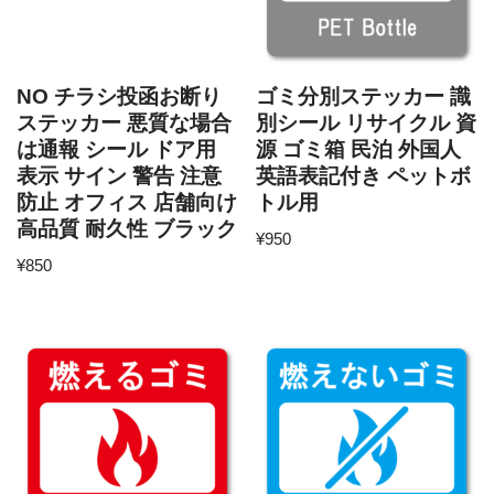
NO チラシ投函お断り
ゴミ分別ステッカー 識
ステッカー 悪質な場合
別シール リサイクル 資
は通報 シール ドア用
源 ゴミ箱 民泊 外国人
表示 サイン 警告 注意
英語表記付き ペットボ
防止 オフィス 店舗向け
トル用
高品質 耐久性 ブラック
¥
950
¥
850