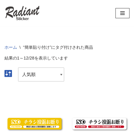
コ
ン
テ
ン
ツ
ホーム
\
“簡単貼り付け”にタグ付けされた商品
へ
結果の1～12/28を表示しています
ス
キ
ッ
プ