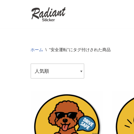
コ
ン
テ
ン
ツ
ホーム
\
“安全運転”にタグ付けされた商品
へ
ス
キ
ッ
プ