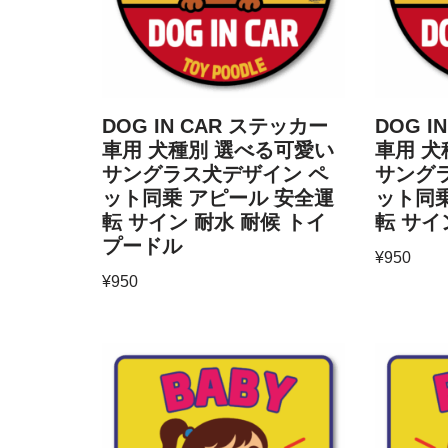
DOG IN CAR ステッカー
DOG I
車用 犬種別 選べる可愛い
車用 犬
サングラス犬デザイン ペ
サング
ット同乗 アピール 安全運
ット同乗
転 サイン 耐水 耐候 トイ
転 サイ
プードル
¥
950
¥
950