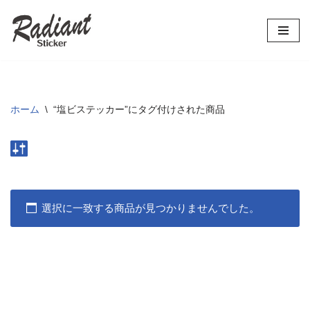
コ
ン
テ
ン
ツ
ホーム
\
“塩ビステッカー”にタグ付けされた商品
へ
ス
キ
ッ
プ
選択に一致する商品が見つかりませんでした。