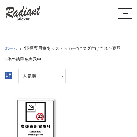
コ
ン
テ
ン
ツ
ホーム
\
“喫煙専用室ありステッカー”にタグ付けされた商品
へ
1件の結果を表示中
ス
キ
ッ
プ