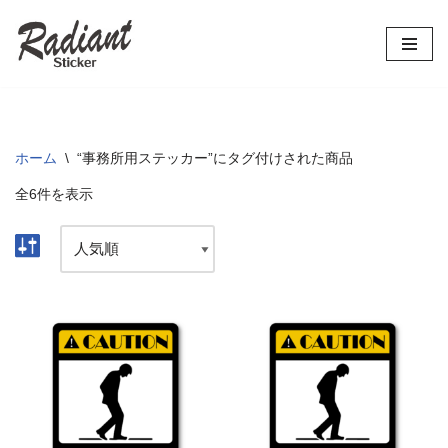
コ
ン
テ
ン
ツ
ホーム
\
“事務所用ステッカー”にタグ付けされた商品
へ
全6件を表示
ス
キ
ッ
プ